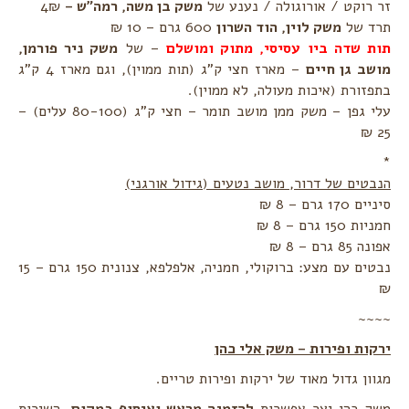
זר רוקט / אורוגולה / נענע של
משק בן משה, רמה"ש –
4₪
תרד של
משק לוין, הוד השרון
600 גרם – 10 ₪
תות שדה ביו עסיסי, מתוק ומושלם
– של
משק ניר פורמן,
מושב גן חיים
– מארז חצי ק"ג (תות ממוין), וגם מארז 4 ק"ג
בתפזורת (איכות מעולה, לא ממוין).
עלי גפן – משק ממן מושב תומר – חצי ק"ג (80-100 עלים) –
25 ₪
*
הנבטים של דרור, מושב נטעים (גידול אורגני)
סיניים 170 גרם – 8 ₪
חמניות 150 גרם – 8 ₪
אפונה 85 גרם – 8 ₪
נבטים עם מצע: ברוקולי, חמניה, אלפלפא, צנונית 150 גרם – 15
₪
~~~~
ירקות ופירות – משק אלי כהן
מגוון גדול מאוד של ירקות ופירות טריים.
משק כהן יצר אפשרות
להזמנה מראש ואיסוף במקום
. השירות