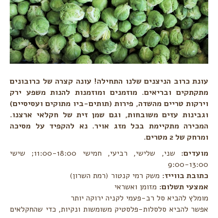
עונת כרוב הניצנים שלנו התחילה! עונה קצרה של כרובונים
מתקתקים ובריאים. מוזמנים ומוזמנות להנות משפע ירק
וירקות טריים מהשדה, פירות (תותים-ביו מתוקים ועסיסיים)
וגבינות עזים משובחות, וגם שמן זית של חקלאי ארצנו.
המכירה מתקיימת בכל מזג אויר. נא להקפיד על מסיכה
ומרחק של 2 מטרים.
מועדים:
שני, שלישי, רביעי, חמישי 11:00-18:00; שישי
9:00-13:00
כתובת בווייז:
משק רמי קנטור (רמת השרון)
אמצעי תשלום:
מזומן ואשראי
מומלץ להביא סל רב-פעמי לקניה ירוקה יותר
אפשר להביא סלסלות-פלסטיק משומשות ונקיות, כדי שהחקלאים