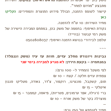
מתבצע "מהיום למחר".
קישור לטופס הזמנה, הכולל פירוט התוצרת והמחירים:
הקליקו
כאן
מחיר השירות: 10 ש"ח להזמנה.
נקודת האיסוף: בחממה של משק כהן, במתחם המכירה הישירה של
משק רמי קנטור (בווייז)
טלפון לבירורי בנושא הזמנה ואיסוף: 0502808037
~~~
גבינות ויוגורט מחלב עזים, חוות עז עיז (משק וגנפלד)
במנחמיה – בקעת הירדן:
לא מגיע למכירה בימי שני
לפי משקל (המחיר ל– 100 גרם):
צפתית עזים חלקה / קצח – 10 ₪
תום, קשקבל, מונציגו, רוקפור, צ'דר, גאודה, מטליקו סגנון
איטלקי – 15 ₪
ברי (רגילה, אפר ערמונים, פטריות), פיאסה, קממבר – 15 ₪
מוצרלה בקר של משק אורח – 10 ₪
—
מחיר לקופסא של 250 גרם: