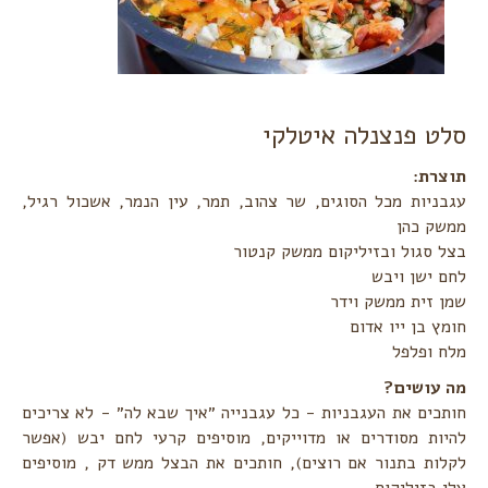
סלט פנצנלה איטלקי
תוצרת:‏
עגבניות מכל הסוגים, שר צהוב, תמר, עין הנמר, אשכול רגיל,
ממשק כהן
בצל סגול ובזיליקום ממשק קנטור
לחם ישן ויבש
שמן זית ממשק וידר ‏
חומץ בן ייו אדום
מלח ופלפל
מה עושים?‏
חותכים את העגבניות - כל עגבנייה ״איך שבא לה״ - לא צריכים
להיות מסודרים או מדוייקים, מוסיפים קרעי לחם יבש ‏‏(אפשר
לקלות בתנור אם רוצים), חותכים את הבצל ממש דק , מוסיפים