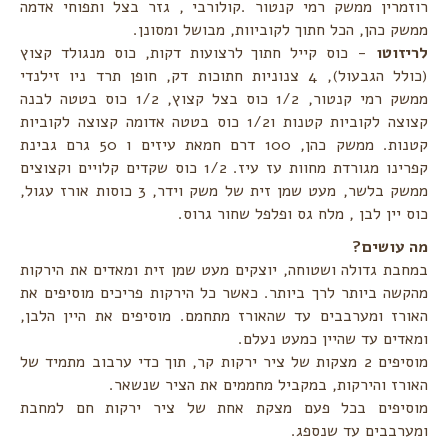
רוזמרין ממשק רמי קנטור .קולורבי , גזר בצל ותפוחי ‏אדמה
ממשק כהן, הכל חתוך לקוביוות, מבושל ומסונן. ‏
לריזוטו
- כוס קייל חתוך לרצועות דקות, כוס מנגולד קצוץ
(כולל הגבעול), 4 צנוניות חתוכות דק, חופן תרד ניו זילנדי
‏ממשק רמי קנטור, 1/2 כוס בצל קצוץ, 1/2 כוס בטטה לבנה
קצוצה לקוביות קטנות ו1/2 כוס בטטה אדומה קצוצה ‏לקוביות
קטנות. ממשק כהן, 100 דרם חמאת עיזים ו 50 גרם גבינת
קפרינו מגורדת מחוות עז עיז. 1/2 כוס שקדים ‏קלויים וקצוצים
ממשק בלשר, מעט שמן זית של משק וידר, 3 כוסות אורז עגול,
כוס יין לבן , מלח גס ופלפל שחור ‏גרוס.‏
מה עושים?‏
במחבת גדולה ושטוחה, יוצקים מעט שמן זית ומאדים את הירקות
מהקשה ביותר לרך ביותר. כאשר כל הירקות ‏פריכים מוסיפים את
האורז ומערבבים עד שהאורז מתחמם. מוסיפים את היין הלבן,
ומאדים עד שהיין כמעט נעלם.‏
מוסיפים 2 מצקות של ציר ירקות קר, תוך כדי ערבוב מתמיד של
האורז והירקות, במקביל מחממים את הציר שנשאר. ‏
מוסיפים בכל פעם מצקת אחת של ציר ירקות חם למחבת
ומערבבים עד שנספג. ‏