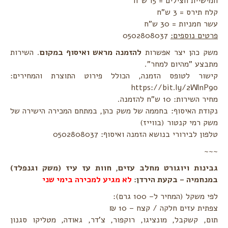
חמישיית חצילים = 15 ש"ח
קלח תירס = 3 ש"ח
עשר חמניות = 30 ש"ח
פרטים נוספים:
0502808037
משק כהן יצר אפשרות
להזמנה מראש ואיסוף במקום
. השירות
מתבצע "מהיום למחר".
קישור לטופס הזמנה, הכולל פירוט התוצרת והמחירים:
https://bit.ly/2WlnP9o
מחיר השירות: 10 ש"ח להזמנה.
נקודת האיסוף: בחממה של משק כהן, במתחם המכירה הישירה של
משק רמי קנטור (בווייז)
טלפון לבירורי בנושא הזמנה ואיסוף: 0502808037
~~~
גבינות ויוגורט מחלב עזים, חוות עז עיז (משק וגנפלד)
במנחמיה – בקעת הירדן:
לא מגיע למכירה בימי שני
לפי משקל (המחיר ל– 100 גרם):
צפתית עזים חלקה / קצח – 10 ₪
תום, קשקבל, מונציגו, רוקפור, צ'דר, גאודה, מטליקו סגנון