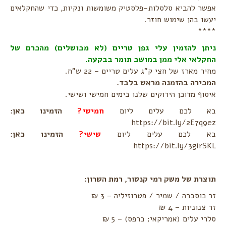
אפשר להביא סלסלות-פלסטיק משומשות ונקיות, כדי שהחקלאים
יעשו בהן שימוש חוזר.
****
ניתן להזמין עלי גפן טריים (לא מבושלים) מהכרם של
החקלאי אלי ממן במושב תומר בבקעה.
מחיר מארז של חצי ק"ג עלים טריים – 22 ש"ח.
המכירה בהזמנה מראש בלבד.
איסוף מדוכן הירוקים שלנו בימים חמישי ושישי.
בא לכם עלים ליום
חמישי?
הזמינו כאן
:
https://bit.ly/2E7q9ez
בא לכם עלים ליום
שישי?
הזמינו כאן
:
https://bit.ly/3girSKL
תוצרת של משק רמי קנטור, רמת השרון:
זר כוסברה / שמיר / פטרוזיליה – 3 ₪
זר צנוניות – 4 ₪
סלרי עלים (אמריקאי; כרפס) – 5 ₪