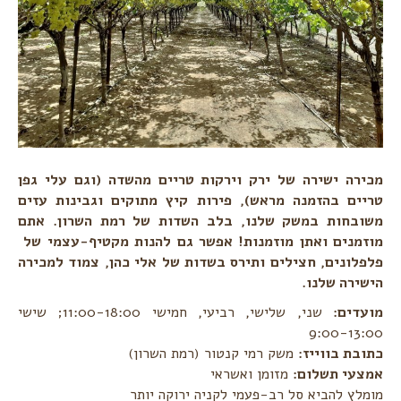
מכירה ישירה של ירק וירקות טריים מהשדה (וגם עלי גפן
טריים בהזמנה מראש), פירות קיץ מתוקים וגבינות עזים
משובחות במשק שלנו, בלב השדות של רמת השרון. אתם
מוזמנים ואתן מוזמנות! אפשר גם להנות מקטיף-עצמי של
פלפלונים, חצילים ותירס בשדות של אלי כהן, צמוד למכירה
הישירה שלנו.
מועדים:
שני, שלישי, רביעי, חמישי 11:00-18:00; שישי
9:00-13:00
כתובת בווייז:
משק רמי קנטור (רמת השרון)
אמצעי תשלום:
מזומן ואשראי
מומלץ להביא סל רב-פעמי לקניה ירוקה יותר